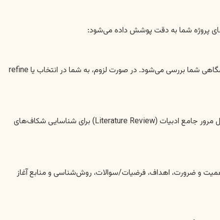
‌های پروژه شما به دقت پوشش داده می‌شود:
ابتدا، یک جلسه مشاوره رایگان با کارشناسان ما خواهید داشت. در این مرحله، علاقه‌مندی‌ها، پیشینه تحصیلی، موضوعات مورد نظر، و الزامات دانشگاهی شما بررسی می‌شود. در صورت لزوم، به شما در انتخاب یا refine
پس از توافق بر روی موضوع، متخصص مربوطه در موسسه سبز انگشتی شروع به جمع‌آوری اطلاعات، مقالات و کتب مرتبط می‌کند. این مرحله شامل مرور جامع ادبیات (Literature Review) برای شناسایی شکاف‌های
همیت و ضرورت، اهداف، فرضیات/سوالات، روش‌شناسی و منابع آغاز