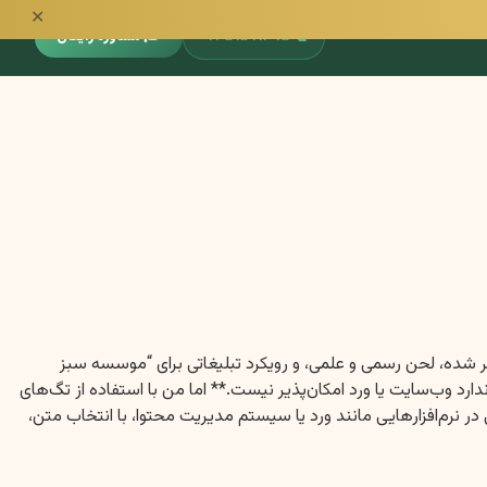
✕
📞
۰۹۳۵۱۵۹۱۳۹۵
🎓 مشاوره رایگان
کر شده، لحن رسمی و علمی، و رویکرد تبلیغاتی برای “موسسه سبز
ط متنی، **نمایش بصری سایز و ضخامت فونت هدینگ‌ها (H1, H2, H3) دقیقاً مطابق با استاندارد وب‌سایت یا ورد امکان‌پذیر نیست.** اما من با استفاده از تگ‌های
ر نرم‌افزارهایی مانند ورد یا سیستم مدیریت محتوا، با انتخاب متن،