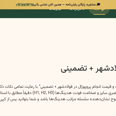
🎓 مشاوره رایگان پایان‌نامه — همین الان تماس بگیر
۰۹۳۵۱۵۹۱۳۹۵
📰
👋
🏠
خانه
درباره ما
وبلاگ
لادشهر + تضمینی
 و قیمت انجام پروپوزال در فولادشهر + تضمینی” با رعایت تمامی نکات ذ
انگشتی” تقدیم می‌گردد. به دلیل محدودیت‌های محی
وضوح نشان‌دهنده سلسله مراتب هدینگ‌ها باشد و شما بتوانید پس از کپی د