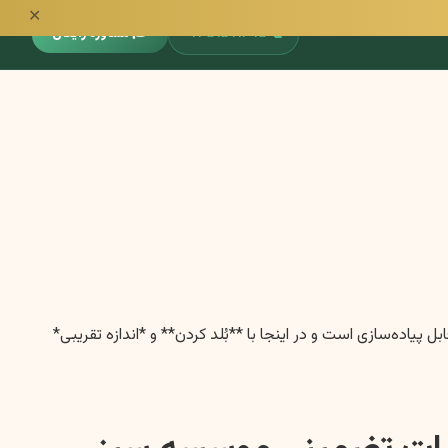
✕
📞
۰۹۳۵۱۵۹۱۳۹۵
🎓 مشاوره رایگان
تفاده از سایز و ضخامت که در ویرایشگر واقعی قابل پیاده‌سازی است و در اینجا با **بُلد کردن** و *اندازه تقریبی*