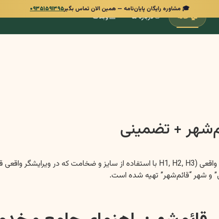
🎓 مشاوره رایگان پایان‌نامه — همین الان تماس بگیر
۰۹۳۵۱۵۹۱۳۹۵
📰
👋
🏠
خانه
درباره ما
وبلاگ
م‌شهر + تضمینی
با کمال احترام، مقاله درخواستی شما با رعایت اصول سئو، ساختار هدینگ واقعی (H1, H2, H3 با اس
 و شهر “قائم‌شهر” تهیه شده است.