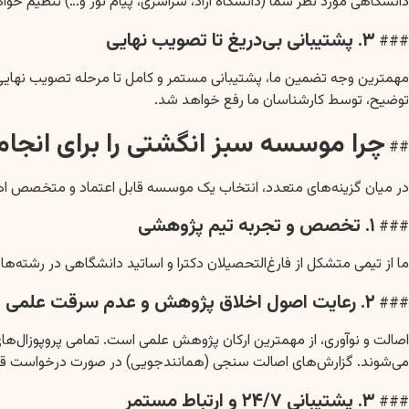
دانشگاهی مورد نظر شما (دانشگاه آزاد، سراسری، پیام نور و…) تنظیم خواه
۳. پشتیبانی بی‌دریغ تا تصویب نهایی
###
مهمترین وجه تضمین ما، پشتیبانی مستمر و کامل تا مرحله تصویب نهایی پ
توضیح، توسط کارشناسان ما رفع خواهد شد.
چرا موسسه سبز انگشتی را برای انجام 
##
در میان گزینه‌های متعدد، انتخاب یک موسسه قابل اعتماد و متخصص اهمی
۱. تخصص و تجربه تیم پژوهشی
###
ما از تیمی متشکل از فارغ‌التحصیلان دکترا و اساتید دانشگاهی در رشته
۲. رعایت اصول اخلاق پژوهش و عدم سرقت علمی
###
می‌شوند. گزارش‌های اصالت سنجی (همانندجویی) در صورت درخواست قاب
۳. پشتیبانی ۲۴/۷ و ارتباط مستمر
###