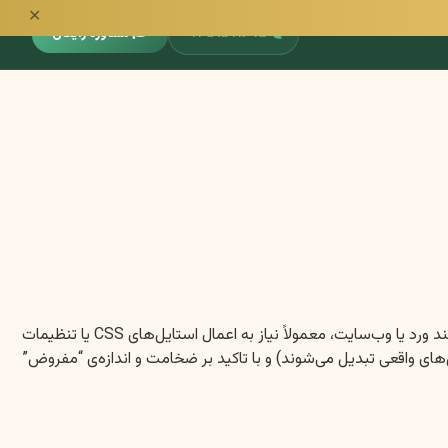
✕
📞
۰۹۳۵۱۵۹۱۳۹۵
🎓 مشاوره رایگان
در ادامه، مقاله‌ای سئو شده با رعایت تمامی نکات درخواستی شما تقدیم می‌گردد. برای نمایش صحیح تیترها (H1، H2، H3) در محیط‌های بصری مانند ورد یا وب‌سایت، معمولاً نیاز به اعمال استایل‌های CSS یا تنظیمات
HTM و دستورات Markdown (که در بسیاری از ویرایشگرها به استایل‌های واقعی تبدیل می‌شوند) و با تاکید بر ضخامت و اندازه‌ی “مفروض”