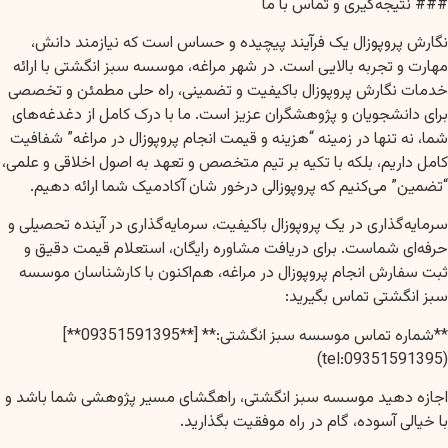
### نتیجه‌گیری و تماس با ما
نگارش پروپوزال یک فرآیند پیچیده و حساس است که نیازمند دانش،
مهارت و تجربه بالایی است. در شهر مراغه، موسسه سبز انگشتی با ارائه
خدمات نگارش پروپوزال باکیفیت و تضمینی، راه حلی مطمئن و تخصصی
برای دانشجویان و پژوهشگران عزیز است. ما با درک کامل از دغدغه‌های
شما، نه تنها در زمینه “هزینه و قیمت انجام پروپوزال در مراغه” شفافیت
کامل داریم، بلکه با تکیه بر تیم متخصص و تعهد به اصول اخلاقی و علمی،
“تضمین” می‌کنیم که پروپوزالی درخور شان آکادمیک شما ارائه دهیم.
سرمایه‌گذاری در یک پروپوزال باکیفیت، سرمایه‌گذاری در آینده تحصیلی و
حرفه‌ای شماست. برای دریافت مشاوره رایگان، استعلام قیمت دقیق و
ثبت سفارش انجام پروپوزال در مراغه، هم‌اکنون با کارشناسان موسسه
سبز انگشتی تماس بگیرید:
**شماره تماس موسسه سبز انگشتی:** [**09351591395**]
(tel:09351591395)
اجازه دهید موسسه سبز انگشتی، راهگشای مسیر پژوهشی شما باشد و
با خیالی آسوده، گام در راه موفقیت بگذارید.