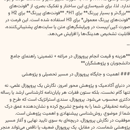
ندارد. لذا، برای شبیه‌سازی این ساختار و تفکیک بصری، از *فونت‌های
**بزرگ‌تر و بسیار پررنگ** برای H1*، **فونت‌های پررنگ** برای H2 و
*فونت‌های پررنگ معمولی* برای H3 استفاده شده است. این فرمت در
صورت کپی/پیست در ویرایشگرهای متن یا سایت‌های پشتیبانی‌کننده،
قابلیت تشخیص هدینگ‌ها را افزایش می‌دهد.
—
**هزینه و قیمت انجام پروپوزال در مراغه + تضمینی: راهنمای جامع
دانشجویان و پژوهشگران**
### اهمیت و جایگاه پروپوزال در مسیر تحصیلی و پژوهشی
در دنیای آکادمیک و پژوهش محور امروز، نگارش یک پروپوزال علمی، نه
تنها گام نخست، بلکه ستون فقرات هر پایان‌نامه کارشناسی ارشد یا رساله
دکتری محسوب می‌شود. پروپوزال، سندی استراتژیک است که طرح و
برنامه تحقیقاتی شما را به وضوح تشریح کرده و نشان‌دهنده عمق درک
شما از موضوع، روش‌شناسی پیشنهادی و اهمیت پژوهش است.
موفقیت در نگارش پروپوزال، دریچه‌ای به سوی تایید نهایی و آغاز مسیر
پژوهشی شماست. در مقابل، یک پروپوزال ضعیف یا ناقص می‌تواند منجر