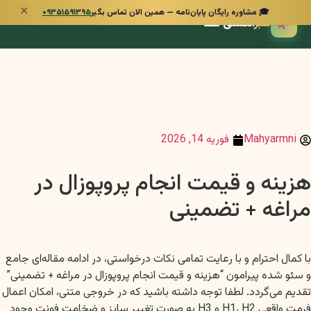
✕
🎓 مشاوره رایگان پایان‌نامه — همین الان تماس بگیر
۰۹۳۵۱۵۹۱۳۹۵
🌿
سبز
انگشتی
Mahyarmni
فوریه 14, 2026
هزینه و قیمت انجام پروپوزال در
مراغه + تضمینی
با کمال احترام و با رعایت تمامی نکات درخواستی، در ادامه مقاله‌ای جامع
و سئو شده پیرامون “هزینه و قیمت انجام پروپوزال در مراغه + تضمینی”
تقدیم می‌گردد. لطفا توجه داشته باشید که در خروجی متنی، امکان اعمال
فرمت واقعی H1، H2 و H3 به صورت تغییر سایز و ضخامت فونت وجود