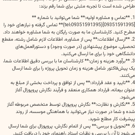
طراحی شده است تا تجربه مثبتی برای شما رقم بزند:
1. **تماس و مشاوره اولیه:** شما می‌توانید با شماره **
[09351591395](tel:09351591395)** تماس گرفته و نیازهای خود را
مطرح کنید. کارشناسان ما به صورت رایگان به شما مشاوره خواهند داد.
2. **ارسال اطلاعات:** پس از مشاوره، اطلاعات لازم شامل رشته، مقطع
تحصیلی، موضوع پیشنهادی (در صورت وجود) و دستورالعمل‌های
دانشگاهی خود را برای ما ارسال می‌کنید.
3. **برآورد هزینه و زمان:** کارشناسان ما با بررسی دقیق اطلاعات شما،
یک پیش‌فاکتور شامل هزینه و زمان تحویل پروژه را برای شما ارسال
می‌کنند.
4. **تایید و عقد قرارداد:** پس از توافق و پرداخت بخشی از مبلغ به
عنوان بیعانه، قرارداد همکاری منعقد و فرآیند نگارش پروپوزال آغاز
می‌شود.
5. **نگارش و نظارت:** نگارش پروپوزال توسط متخصص مربوطه آغاز
شده و شما در صورت نیاز می‌توانید با هماهنگی موسسه، از روند
پیشرفت کار مطلع شوید.
6. **تحویل و بررسی:** پس از اتمام نگارش، پروپوزال برای شما ارسال
می‌شود تا آن را بررسی و نظرات استاد راهنمای خود را دریافت کنید.