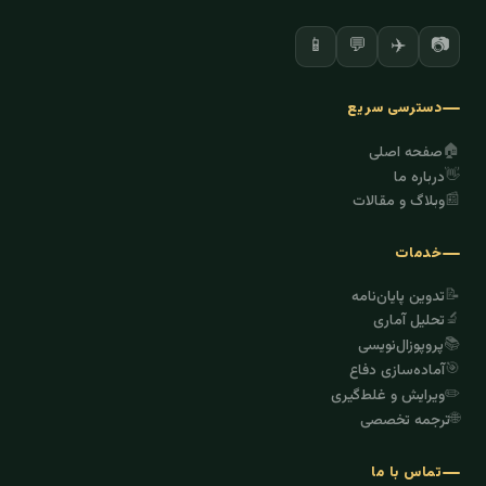
✈️
📷
📱
💬
دسترسی سریع
🏠
صفحه اصلی
👋
درباره ما
📰
وبلاگ و مقالات
خدمات
📝
تدوین پایان‌نامه
🔬
تحلیل آماری
📚
پروپوزال‌نویسی
🎯
آماده‌سازی دفاع
✏️
ویرایش و غلط‌گیری
🌐
ترجمه تخصصی
تماس با ما