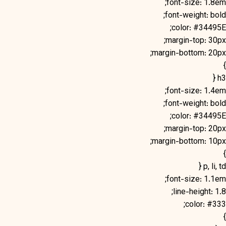
font-size: 1.8em;
font-weight: bold;
color: #34495E;
margin-top: 30px;
margin-bottom: 20px;
}
h3 {
font-size: 1.4em;
font-weight: bold;
color: #34495E;
margin-top: 20px;
margin-bottom: 10px;
}
p, li, td {
font-size: 1.1em;
line-height: 1.8;
color: #333;
}