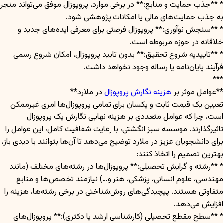
* **جذب حمایت و منابع:** در برخی موارد، پروپوزال موفق می‌تواند منجر
به جذب حمایت‌های مالی یا امکانات پژوهشی شود.
* **سنجش نوآوری:** پروپوزال فرصتی برای معرفی ایده‌های جدید و
خلاقانه در حوزه مربوطه است.
* **تاییدیه شروع تحقیق:** بدون تایید پروپوزال، امکان شروع رسمی
فرآیند پایان‌نامه یا رساله وجود نخواهد داشت.
***
**عوامل موثر بر
هزینه نگارش پروپوزال
در ملارد**
تعیین یک قیمت ثابت و یکسان برای تمامی پروپوزال‌ها امری غیرممکن
است، چرا که عوامل متعددی بر هزینه نهایی نگارش یک پروپوزال
تاثیرگذارند. موسسه سبز انگشتی، با رعایت شفافیت کامل، این عوامل را
برای دانشجویان عزیز در ملارد توضیح می‌دهد تا آن‌ها بتوانند با دیدی باز،
بهترین تصمیم را اتخاذ کنند:
* **رشته و گرایش تحصیلی:** پروپوزال‌ها در رشته‌های مختلف (مانند
مهندسی، علوم انسانی، پزشکی، هنر و…) نیازمند تخصص‌ها و منابع
متفاوتی هستند. پیچیدگی‌های روش‌شناختی در برخی رشته‌ها، هزینه را
افزایش می‌دهد.
* **سطح مقطع تحصیلی (کارشناسی ارشد یا دکتری):** پروپوزال‌های