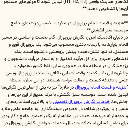
تگ‌های هدینگ واقعی (H1, H2, H3) تبدیل شوند تا موتورهای جستجو
آن‌ها را تشخیص دهند.**
***
**هزینه و قیمت انجام پروپوزال در ملارد + تضمینی: راهنمای جامع
موسسه سبز انگشتی**
در دنیای آکادمیک امروز، نگارش پروپوزال، گام نخست و اساسی در مسیر
انجام پایان‌نامه یا رساله دکتری محسوب می‌شود. یک پروپوزال قوی و
مستدل، نه تنها نشان‌دهنده بینش پژوهشی دانشجو است، بلکه
نقشه‌ای راهبردی برای کل فرآیند تحقیق او به شمار می‌آید. دانشجویان و
پژوهشگران در منطقه ملارد، همچون سایر نقاط کشور، همواره با
چالش‌هایی نظیر کمبود وقت، آشنایی ناکافی با ساختار پروپوزال‌نویسی
علمی و دغدغه کیفیت و اصالت مواجه هستند. در این میان، مسئله
“
هزینه و قیمت انجام پروپوزال
در ملارد” نیز به یکی از اصلی‌ترین نگرانی‌ها
تبدیل شده است. موسسه سبز انگشتی، با درک عمیق از این نیازها و
چالش‌ها،
خدمات نگارش پروپوزال تضمینی
را با بالاترین استانداردهای
علمی و با رویکردی شفاف در خصوص قیمت‌گذاری، به جامعه علمی ملارد
و حومه ارائه می‌دهد. هدف این مقاله، ارائه یک راهنمای جامع و کاربردی
برای تمامی کسانی است که به دنبال خدمات حرفه‌ای نگارش پروپوزال در