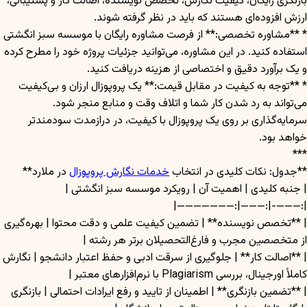
بازنگری رایگان، کیفیت نگارش، تخصص نویسنده، اصالت کار و پشتیبانی،
ارزش افزوده‌ای هستند که باید در نظر گرفته شوند.
* **مشاوره تخصصی:** از فرصت مشاوره رایگان با موسسه سبز انگشتی
استفاده کنید. در این مشاوره، می‌توانید جزئیات پروژه خود را مطرح کرده
و یک برآورد دقیق و اختصاصی از هزینه دریافت کنید.
* **توجه به کیفیت در مقابل قیمت:** یک پروپوزال ارزان و بی‌کیفیت
می‌تواند به رد شدن کار شما و اتلاف وقت و منابع منجر شود.
سرمایه‌گذاری بر روی یک پروپوزال با کیفیت، در درازمدت سودمندتر
خواهد بود.
***
**جدول: نکات کلیدی در انتخاب
خدمات نگارش پروپوزال
در ملارد**
| جنبه کلیدی | اهمیت آن | رویکرد موسسه سبز انگشتی |
|:———-|:———|:———————|
| **تخصص نویسنده** | تضمین کیفیت علمی و دقت محتوا | بهره‌گیری
از متخصصین مجرب و فارغ‌التحصیلان برتر هر رشته |
| **اصالت کار** | جلوگیری از سرقت ادبی و حفظ اعتبار دانشجو | نگارش
کاملاً اورجینال، بررسی Plagiarism با نرم‌افزارهای معتبر |
| **تضمین بازنگری** | اطمینان از تایید و رفع ایرادات احتمالی | بازنگری