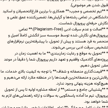
قبول شدن هر موضوعی).
* **تیم تخصصی و مجرب:** همکاری با برترین فارغ‌التحصیلان و اساتید
دانشگاهی در تمامی رشته‌ها و گرایش‌ها، تضمین‌کننده عمق علمی و
نگارش حرفه‌ای پروپوزال شماست.
* **اصالت و عدم سرقت ادبی (Plagiarism-Free):** تمامی
پروپوزال‌های نگارش شده توسط موسسه سبز انگشتی کاملاً اصیل و
منحصر به فرد هستند و پیش از تحویل، با پیشرفته‌ترین نرم‌افزارهای
تشخیص سرقت ادبی بررسی می‌شوند.
* **تحویل به موقع و رعایت زمان‌بندی:** ما به اهمیت زمان در
پروژه‌های آکادمیک واقفیم و تعهد داریم پروپوزال شما را دقیقاً در موعد
مقرر تحویل دهیم.
* **قیمت‌گذاری منصفانه و شفاف:** با توجه به کیفیت بالای خدمات، ما
رقابتی‌ترین و منصفانه‌ترین قیمت‌ها را در منطقه ملارد ارائه می‌دهیم و
هیچ‌گونه هزینه پنهانی وجود ندارد.
* **پشتیبانی جامع و مستمر:** از لحظه مشاوره اولیه تا پس از تحویل
پروپوزال، تیم ما آماده پاسخگویی به سوالات و ارائه راهنمایی‌های لازم به
شما خواهد بود.
* **رعایت کامل محرمانگی:** تمامی اطلاعات شخصی دانشجو و جزئیات