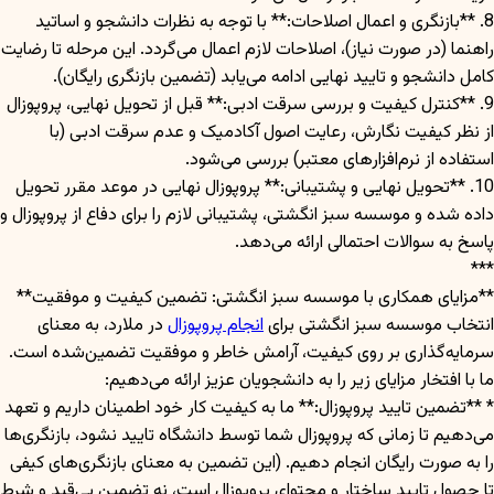
8. **بازنگری و اعمال اصلاحات:** با توجه به نظرات دانشجو و اساتید
راهنما (در صورت نیاز)، اصلاحات لازم اعمال می‌گردد. این مرحله تا رضایت
کامل دانشجو و تایید نهایی ادامه می‌یابد (تضمین بازنگری رایگان).
9. **کنترل کیفیت و بررسی سرقت ادبی:** قبل از تحویل نهایی، پروپوزال
از نظر کیفیت نگارش، رعایت اصول آکادمیک و عدم سرقت ادبی (با
استفاده از نرم‌افزارهای معتبر) بررسی می‌شود.
10. **تحویل نهایی و پشتیبانی:** پروپوزال نهایی در موعد مقرر تحویل
داده شده و موسسه سبز انگشتی، پشتیبانی لازم را برای دفاع از پروپوزال و
پاسخ به سوالات احتمالی ارائه می‌دهد.
***
**مزایای همکاری با موسسه سبز انگشتی: تضمین کیفیت و موفقیت**
انتخاب موسسه سبز انگشتی برای
انجام پروپوزال
در ملارد، به معنای
سرمایه‌گذاری بر روی کیفیت، آرامش خاطر و موفقیت تضمین‌شده است.
ما با افتخار مزایای زیر را به دانشجویان عزیز ارائه می‌دهیم:
* **تضمین تایید پروپوزال:** ما به کیفیت کار خود اطمینان داریم و تعهد
می‌دهیم تا زمانی که پروپوزال شما توسط دانشگاه تایید نشود، بازنگری‌ها
را به صورت رایگان انجام دهیم. (این تضمین به معنای بازنگری‌های کیفی
تا حصول تایید ساختار و محتوای پروپوزال است، نه تضمین بی‌قید و شرط