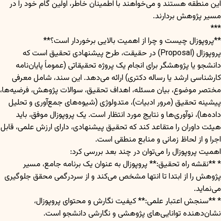
این منطقه هستند و می‌خواهند با اطمینان خاطر، اولین گام خود را در
مسیر پژوهش بردارند.
***
**پروپوزال چیست و چرا از اهمیت بالایی برخوردار است؟**
پروپوزال (Proposal) در حقیقت، طرح پیشنهادی تحقیق است که
دانشجو یا پژوهشگر برای انجام یک پروژه تحقیقاتی (عموماً پایان‌نامه
کارشناسی ارشد یا رساله دکتری) ارائه می‌دهد. این سند، شامل معرفی
مختصر موضوع، بیان مسئله، اهداف تحقیق، سوالات پژوهش، فرضیه‌ها،
پیشینه تحقیق (مرور ادبیات)، متدولوژی (شیوه‌های جمع‌آوری و تحلیل
داده‌ها)، نوآوری‌ها و نتایج مورد انتظار است. یک پروپوزال موفق، باید
هیئت داوران را متقاعد کند که تحقیق پیشنهادی، دارای ارزش علمی، قابل
اجرا و از لحاظ زمانی و منابع منطقی است.
اهمیت پروپوزال را می‌توان در چند بعد بررسی کرد:
* **نقشه راه تحقیق:** پروپوزال به عنوان یک برنامه جامع، مسیر
پژوهش را از ابتدا تا انتها مشخص می‌کند و از سردرگمی محقق جلوگیری
می‌نماید.
* **سنجش اعتبار علمی:** کیفیت نگارش و محتوای پروپوزال،
نشان‌دهنده توانایی‌های پژوهشی و نگارشی دانشجو است.