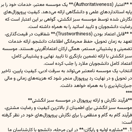
* **اعتبار (Authoritativeness):** یک موسسه معتبر، خدمات خود را بر
پایه استانداردهای علمی و دانشگاهی ارائه می‌دهد. کیفیت پروپوزال‌های
نگارش شده توسط موسسه سبز انگشتی، گواهی بر این اعتبار است که
رضایت دانشجویان و تایید اساتید را به همراه داشته است.
* **قابل اعتماد بودن (Trustworthiness):** شفافیت در قیمت‌گذاری،
تعهد به زمان تحویل، حفظ محرمانگی اطلاعات دانشجو، ارائه خدمات
تضمینی و پشتیبانی مستمر، همگی ارکان اعتمادآفرینی هستند. موسسه
سبز انگشتی با ارائه تضمین بازنگری تا تایید نهایی و پشتیبانی کامل،
اعتماد کامل دانشجویان ملارد را جلب کرده است.
انتخاب یک موسسه نامعتبر می‌تواند به سرقت ادبی، کیفیت پایین، تاخیر
در تحویل و در نهایت رد پروپوزال منجر شود که هزینه‌های زمانی و مالی
جبران‌ناپذیری را به همراه خواهد داشت.
***
**فرآیند نگارش و ارائه پروپوزال در موسسه سبز انگشتی**
موسسه سبز انگشتی برای اطمینان از بالاترین کیفیت و رضایت مشتری،
فرآیند گام به گام و منظمی را برای نگارش پروپوزال‌های خود در نظر گرفته
است:
1. **مشاوره اولیه و رایگان:** در این مرحله، دانشجو با کارشناسان ما