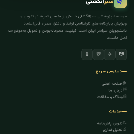
🌿
سبز
انگشتی
موسسه پژوهشی سبزانگشتی با بیش از ۱۰ سال تجربه در تدوین و
ویرایش پایان‌نامه‌های کارشناسی ارشد و دکترا، همراه قابل‌اعتماد
دانشجویان سراسر ایران است. کیفیت، محرمانه‌بودن و تحویل به‌موقع سه
اصل ماست.
✈️
📷
📱
💬
دسترسی سریع
🏠
صفحه اصلی
👋
درباره ما
📰
وبلاگ و مقالات
خدمات
📝
تدوین پایان‌نامه
🔬
تحلیل آماری