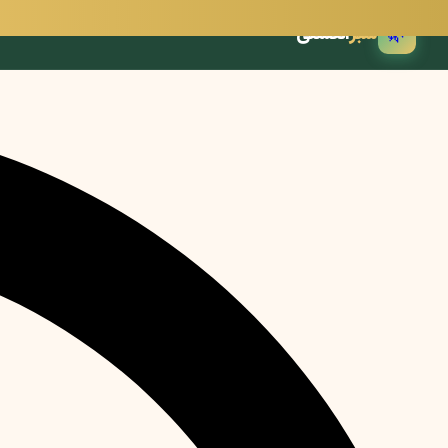
🌿
سبز
انگشتی