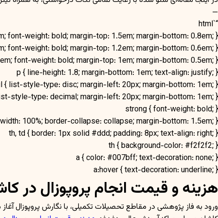
 شده با رعایت تمامی نکات درخواستی، به همراه تیترهای با فرمت HTML برای تشخیص خودکار در سایت و ورد، ارائه شده است.
—
“`html
em; font-weight: bold; margin-top: 1.5em; margin-bottom: 0.8em; }
em; font-weight: bold; margin-top: 1.2em; margin-bottom: 0.6em; }
4em; font-weight: bold; margin-top: 1em; margin-bottom: 0.5em; }
p { line-height: 1.8; margin-bottom: 1em; text-align: justify; }
l { list-style-type: disc; margin-left: 20px; margin-bottom: 1em; }
 list-style-type: decimal; margin-left: 20px; margin-bottom: 1em; }
strong { font-weight: bold; }
{ width: 100%; border-collapse: collapse; margin-bottom: 1.5em; }
th, td { border: 1px solid #ddd; padding: 8px; text-align: right; }
th { background-color: #f2f2f2; }
a { color: #007bff; text-decoration: none; }
a:hover { text-decoration: underline; }
 تضمین کیفیت با موسسه سبز انگشتی
یان شهر تاریخی کاشان، اعم از دانشگاه کاشان، دانشگاه آزاد اسلامی واحد