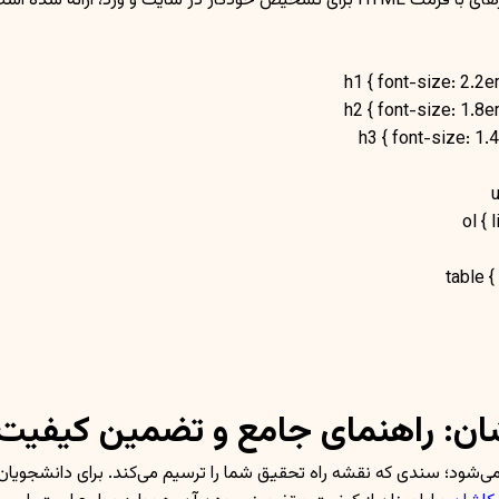
در اینجا مقاله‌ای سئو
h1 { font-size: 2.2
h2 { font-size: 1.8
h3 { font-size: 1.
u
ol {
table 
وپوزال در کاشان: راهنمای جامع و
غاز می‌شود؛ سندی که نقشه راه تحقیق شما را ترسیم می‌کند. برای دانشجو