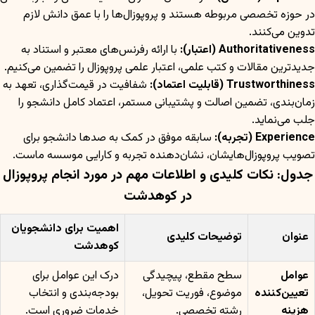
در حوزه تخصصی مربوطه هستند و پروپوزال‌ها را با عمق دانش لازم
تدوین می‌کنند.
Authoritativeness (اعتبار):
با ارائه رفرنس‌های معتبر و استناد به
جدیدترین مقالات و کتب علمی، اعتبار علمی پروپوزال را تضمین می‌کنیم.
Trustworthiness (قابلیت اعتماد):
شفافیت در قیمت‌گذاری، تعهد به
زمان‌بندی، تضمین اصالت و پشتیبانی مستمر، اعتماد کامل دانشجو را
جلب می‌نماید.
Experience (تجربه):
سابقه موفق در کمک به صدها دانشجو برای
تصویب پروپوزال‌هایشان، نشان‌دهنده تجربه و کارایی موسسه ماست.
جدول: نکات کلیدی و اطلاعات مهم در مورد انجام پروپوزال
در کوهدشت
اهمیت برای دانشجویان
عنوان
توضیحات کلیدی
کوهدشت
عوامل
سطح مقطع، پیچیدگی
درک این عوامل برای
تعیین‌کننده
موضوع، فوریت تحویل،
بودجه‌بندی و انتخاب
هزینه
رشته تخصصی.
خدمات ضروری است.