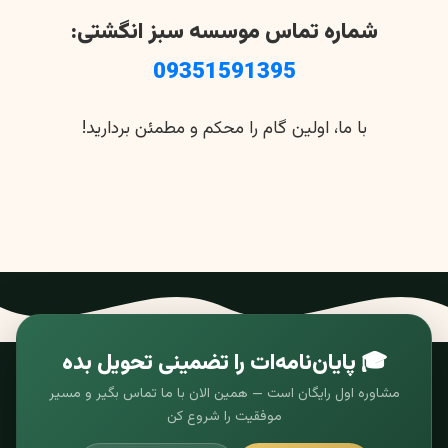
شماره تماس موسسه سبز انگشتی:
09351591395
با ما، اولین گام را محکم و مطمئن بردارید!
🎓 پایان‌نامه‌ات را تضمینی تحویل بده
مشاوره اول رایگان است — همین الان با ما تماس بگیر و مسیر
موفقیت را شروع کن