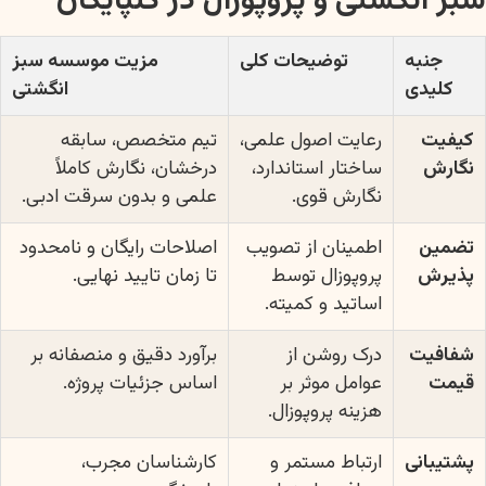
سبز انگشتی و پروپوزال در گلپایگان
جنبه
توضیحات کلی
مزیت موسسه سبز
کلیدی
انگشتی
کیفیت
رعایت اصول علمی،
تیم متخصص، سابقه
نگارش
ساختار استاندارد،
درخشان، نگارش کاملاً
نگارش قوی.
علمی و بدون سرقت ادبی.
تضمین
اطمینان از تصویب
اصلاحات رایگان و نامحدود
پذیرش
پروپوزال توسط
تا زمان تایید نهایی.
اساتید و کمیته.
شفافیت
درک روشن از
برآورد دقیق و منصفانه بر
قیمت
عوامل موثر بر
اساس جزئیات پروژه.
هزینه پروپوزال.
پشتیبانی
ارتباط مستمر و
کارشناسان مجرب،