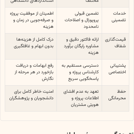
مختلف
استانداردهای دانشگاهی
خدمات
تضمین قبولی
اطمینان از موفقیت پروژه
تضمینی
پروپوزال و اصلاحات
و صرفه‌جویی در زمان و
نامحدود
هزینه
قیمت‌گذاری
ارائه فاکتور دقیق و
درک کامل از هزینه‌ها
شفاف
مشاوره رایگان برآورد
بدون ابهام و غافلگیری
هزینه
پشتیبانی
دسترسی مستقیم به
رفع ابهامات و دریافت
اختصاصی
کارشناس پروژه و
بازخورد در هر مرحله از
پاسخگویی سریع
نگارش
حفظ
تعهد به عدم افشای
امنیت خاطر کامل برای
محرمانگی
اطلاعات پروژه و
دانشجویان و پژوهشگران
هویتی مشتریان